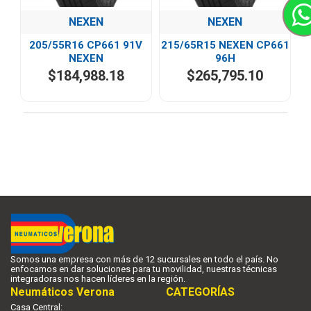
NEXEN
NEXEN
205/55R16 CP661 91V
215/65R15 NEXEN CP661
NEXEN
96H
$184,988.18
$265,795.10
You have reached the end of the list.
Somos una empresa con más de 12 sucursales en todo el país. No
enfocamos en dar soluciones para tu movilidad, nuestras técnicas
integradoras nos hacen líderes en la región.
Neumáticos Verona
CATEGORÍAS
Casa Central: