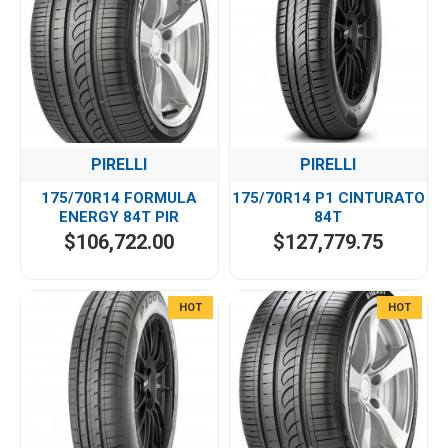
PIRELLI
PIRELLI
175/70R14 FORMULA
175/70R14 P1 CINTURATO
ENERGY 84T PIR
84T
$106,722.00
$127,779.75
HOT
HOT