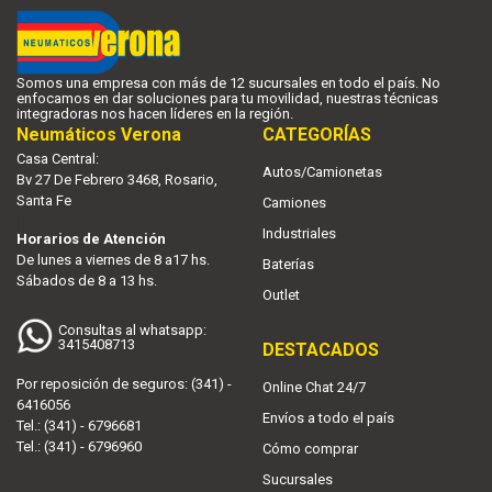
Somos una empresa con más de 12 sucursales en todo el país. No
enfocamos en dar soluciones para tu movilidad, nuestras técnicas
integradoras nos hacen líderes en la región.
Neumáticos Verona
CATEGORÍAS
Casa Central:
Autos/Camionetas
Bv 27 De Febrero 3468, Rosario,
Santa Fe
Camiones
|
Industriales
Horarios de Atención
De lunes a viernes de 8 a17 hs.
Baterías
Sábados de 8 a 13 hs.
Outlet
Consultas al whatsapp:
3415408713
DESTACADOS
Por reposición de seguros: (341) -
Online Chat 24/7
6416056
Envíos a todo el país
Tel.: (341) - 6796681
Tel.: (341) - 6796960
Cómo comprar
Sucursales