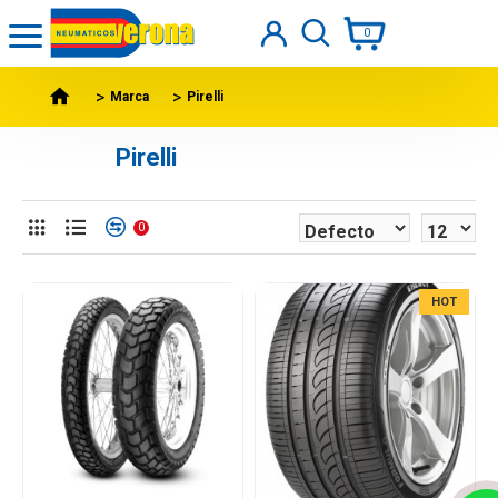
0
Marca
Pirelli
Pirelli
0
HOT