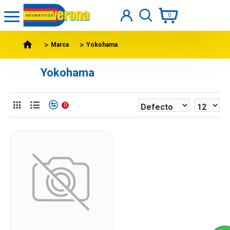
0
Marca
Yokohama
Yokohama
0