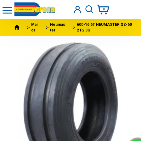
0
Mar
Neumas
600-16 6T NEUMASTER QZ-60
ca
ter
2 F2 3G