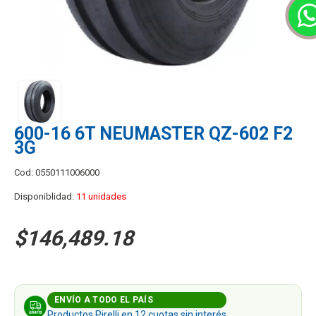
600-16 6T NEUMASTER QZ-602 F2
3G
Cod: 0550111006000
Disponiblidad:
11 unidades
$146,489.18
ENVÍO A TODO EL PAÍS
Productos Pirelli en 12 cuotas sin interés