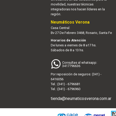
movilidad, nuestras técnicas
integradoras nos hacen líderes en la
región.
Neumáticos Verona
Casa Central:
Bv 27 De Febrero 3468, Rosario, Santa Fe
Horarios de Atención
De lunes a viernes de 8 a17 hs.
Sábados de 8 a 13 hs.
Consultas al whatsapp:
3417796636
Por reposición de seguros: (341) -
6416056
Tel.: (341) - 6796681
Tel.: (341) - 6796960
tienda@neumaticosverona.com.ar