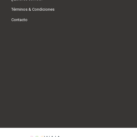
Términos & Condiciones
Contacto
tienda@neumaticosverona.com.ar