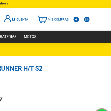
ahora!
MI CUENTA
0
MIS COMPRAS
BATERIAS
MOTOS
RUNNER H/T S2
7