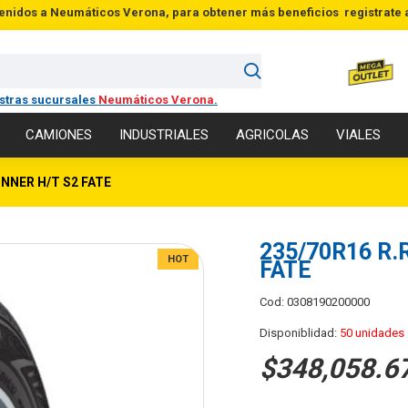
enidos a Neumáticos Verona, para obtener más beneficios
registrate 
estras sucursales
Neumáticos Verona
.
CAMIONES
INDUSTRIALES
AGRICOLAS
VIALES
UNNER H/T S2 FATE
235/70R16 R.
HOT
FATE
Cod: 0308190200000
Disponiblidad:
50 unidades
$348,058.6